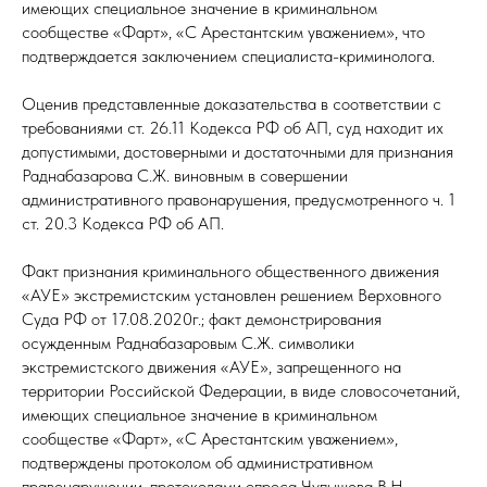
имеющих специальное значение в криминальном
сообществе «Фарт», «С Арестантским уважением», что
подтверждается заключением специалиста-криминолога.
Оценив представленные доказательства в соответствии с
требованиями ст. 26.11 Кодекса РФ об АП, суд находит их
допустимыми, достоверными и достаточными для признания
Раднабазарова С.Ж. виновным в совершении
административного правонарушения, предусмотренного ч. 1
ст. 20.3 Кодекса РФ об АП.
Факт признания криминального общественного движения
«АУЕ» экстремистским установлен решением Верховного
Суда РФ от 17.08.2020г.; факт демонстрирования
осужденным Раднабазаровым С.Ж. символики
экстремистского движения «АУЕ», запрещенного на
территории Российской Федерации, в виде словосочетаний,
имеющих специальное значение в криминальном
сообществе «Фарт», «С Арестантским уважением»,
подтверждены протоколом об административном
правонарушении, протоколами опроса Чупышева В.Н.,