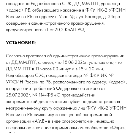
гражданина Раднабазарова С. Ж., ДД.ММ.ГГГГ, уроженца
<адрес> РБ, отбывающего наказание в ФКУ ИК-2 УФСИН
России по РБ по адресу: г. Улан-Удэ, ул. Бограда, д. 34а, о
совершении административного правонарушения,
предусмотренного ч.1 ст.20.3 КоАП РФ,
УСТАНОВИЛ:
Согласно протокола об административном правонарушении
от ДД.ММ.ГГГГ, следует, что 18.06.2026г. установлено, что
ДД.ММ.ГГГГ в 11 часов 00 минут и в 18 ч. 20 мин.
Раднабазаров С.Ж., находясь в отряде № ФКУ ИК №
УФСИН России по РБ, расположенного по адресу: <адрес>,
в нарушении требований Федерального закона от
25.07.2002г. № 114-ФЗ «О противодействии
экстремистской деятельности» публично демонстрировал
неограниченному кругу осужденных лиц ФКУ ИК-2 УФСИН
России по РБ символику запрещенной экстремисткой
организации «А.У.Е» в виде словосочетаний, имеющих
специальное значение в криминальном сообществе «Фарт»,