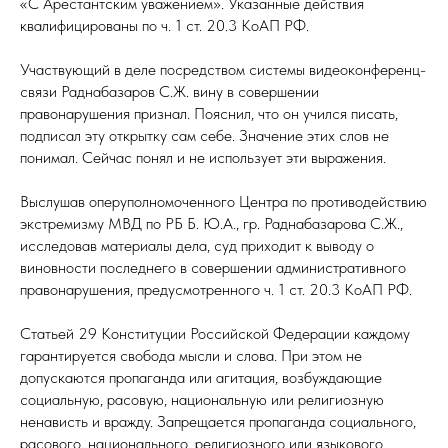
«С Арестантским уважением». Указанные действия
квалифицированы по ч. 1 ст. 20.3 КоАП РФ.
Участвующий в деле посредством системы видеоконференц-
связи Раднабазаров С.Ж. вину в совершении
правонарушения признал. Пояснил, что он учился писать,
подписал эту открытку сам себе. Значение этих слов не
понимал. Сейчас понял и не использует эти выражения.
Выслушав оперуполномоченного Центра по противодействию
экстремизму МВД по РБ Б. Ю.А., гр. Раднабазарова С.Ж.,
исследовав материалы дела, суд приходит к выводу о
виновности последнего в совершении административного
правонарушения, предусмотренного ч. 1 ст. 20.3 КоАП РФ.
Статьей 29 Конституции Российской Федерации каждому
гарантируется свобода мысли и слова. При этом не
допускаются пропаганда или агитация, возбуждающие
социальную, расовую, национальную или религиозную
ненависть и вражду. Запрещается пропаганда социального,
расового, национального, религиозного или языкового