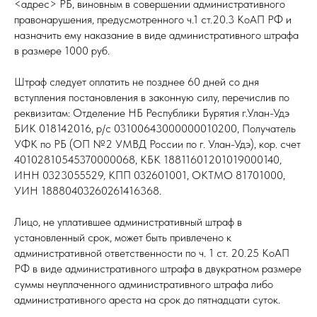
<адрес> РБ, виновным в совершении административного
правонарушения, предусмотренного ч.1 ст.20.3 КоАП РФ и
назначить ему наказание в виде административного штрафа
в размере 1000 руб.
Штраф следует оплатить не позднее 60 дней со дня
вступления постановления в законную силу, перечислив по
реквизитам: Отделение НБ Республики Бурятия г.Улан-Удэ
БИК 018142016, р/с 03100643000000010200, Получатель
УФК по РБ (ОП №2 УМВД России по г. Улан-Удэ), кор. счет
40102810545370000068, КБК 18811601201019000140,
ИНН 0323055529, КПП 032601001, ОКТМО 81701000,
УИН 18880403260261416368.
Лицо, не уплатившее административный штраф в
установленный срок, может быть привлечено к
административной ответственности по ч. 1 ст. 20.25 КоАП
РФ в виде административного штрафа в двукратном размере
суммы неуплаченного административного штрафа либо
административного ареста на срок до пятнадцати суток.